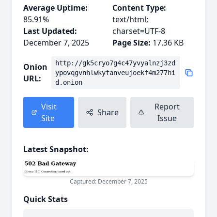
Average Uptime:
Content Type:
85.91%
text/html;
Last Updated:
charset=UTF-8
December 7, 2025
Page Size:
17.36 KB
http://gk5cryo7g4c47yvyalnzj3zd
Onion
ypovqgvnhlwkyfanveujoekf4m277hi
URL:
d.onion
Visit
Report
Share
Site
Issue
Latest Snapshot:
Captured: December 7, 2025
Quick Stats