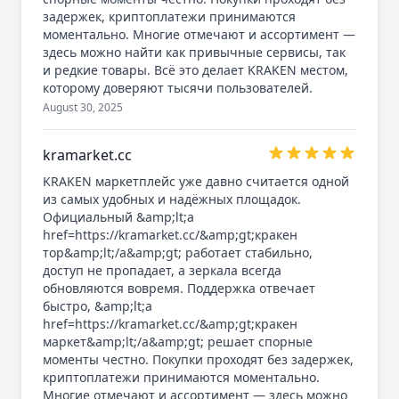
задержек, криптоплатежи принимаются
моментально. Многие отмечают и ассортимент —
здесь можно найти как привычные сервисы, так
и редкие товары. Всё это делает KRAKEN местом,
которому доверяют тысячи пользователей.
August 30, 2025
kramarket.cc
KRAKEN маркетплейс уже давно считается одной
из самых удобных и надёжных площадок.
Официальный &amp;lt;a
href=https://kramarket.cc/&amp;gt;кракен
тор&amp;lt;/a&amp;gt; работает стабильно,
доступ не пропадает, а зеркала всегда
обновляются вовремя. Поддержка отвечает
быстро, &amp;lt;a
href=https://kramarket.cc/&amp;gt;кракен
маркет&amp;lt;/a&amp;gt; решает спорные
моменты честно. Покупки проходят без задержек,
криптоплатежи принимаются моментально.
Многие отмечают и ассортимент — здесь можно