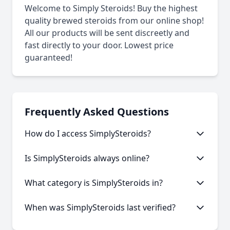
Welcome to Simply Steroids! Buy the highest
quality brewed steroids from our online shop!
All our products will be sent discreetly and
fast directly to your door. Lowest price
guaranteed!
Frequently Asked Questions
How do I access SimplySteroids?
This onion service requires the Tor Browser to
Is SimplySteroids always online?
access. Download the Tor Browser, then copy and
paste the onion URL.
Like many onion services, SimplySteroids may
What category is SimplySteroids in?
experience occasional downtime. Our statistics
show an average uptime of 85.91%.
SimplySteroids is categorized as Marketplace based
When was SimplySteroids last verified?
on its content and services offered.
Our system last verified this link on an unknown