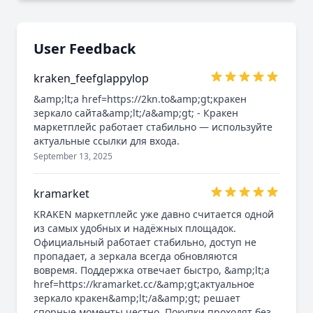
date.
User Feedback
kraken_feefglappylop
&amp;lt;a href=https://2kn.to&amp;gt;кракен
зеркало сайта&amp;lt;/a&amp;gt; - Кракен
маркетплейс работает стабильно — используйте
актуальные ссылки для входа.
September 13, 2025
kramarket
KRAKEN маркетплейс уже давно считается одной
из самых удобных и надёжных площадок.
Официальный работает стабильно, доступ не
пропадает, а зеркала всегда обновляются
вовремя. Поддержка отвечает быстро, &amp;lt;a
href=https://kramarket.cc/&amp;gt;актуальное
зеркало кракен&amp;lt;/a&amp;gt; решает
спорные моменты честно. Покупки проходят без