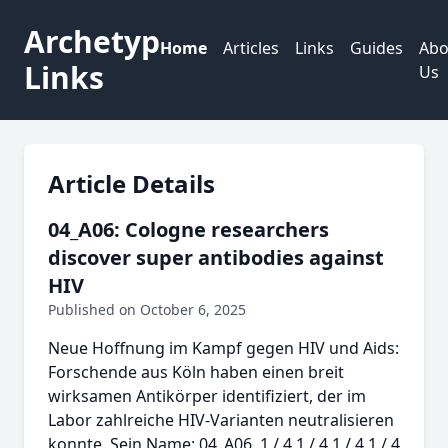
Archetyp
Home
Articles
Links
Guides
Abo
Links
Us
Article Details
04_A06: Cologne researchers
discover super antibodies against
HIV
Published on October 6, 2025
Neue Hoffnung im Kampf gegen HIV und Aids:
Forschende aus Köln haben einen breit
wirksamen Antikörper identifiziert, der im
Labor zahlreiche HIV-Varianten neutralisieren
konnte. Sein Name: 04_A06. 1 / 4 1 / 4 1 / 4 1 / 4